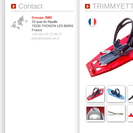
Contact
TRIMMYETT
Groupe JMM
33 quai de Ripaille
74200 THONON LES BAINS
France
+33 (0)4 50 71 86 57
jmm@morpho.tm.fr