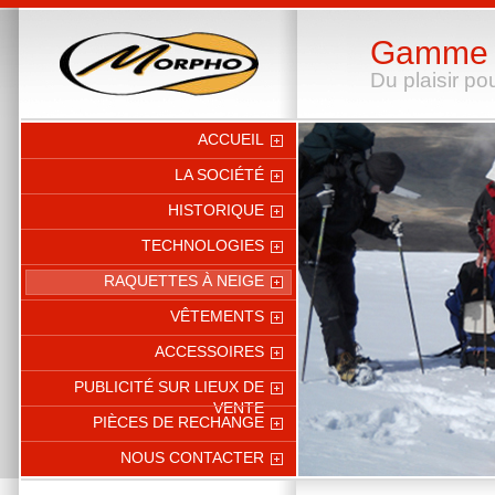
Gamme d
Du plaisir pou
ACCUEIL
LA SOCIÉTÉ
HISTORIQUE
TECHNOLOGIES
RAQUETTES À NEIGE
VÊTEMENTS
ACCESSOIRES
PUBLICITÉ SUR LIEUX DE
VENTE
PIÈCES DE RECHANGE
NOUS CONTACTER